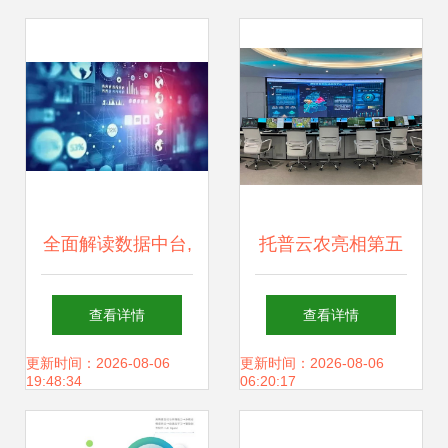
全面解读数据中台,
托普云农亮相第五
让企业实现数字化
届江西省优质稻种
查看详情
查看详情
转型
业大会！以数字技
更新时间：2026-08-06
更新时间：2026-08-06
19:48:34
06:20:17
术助力种业振兴